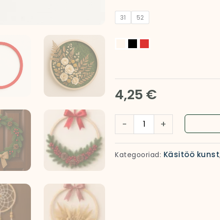
Vineerist
31
52
ring
kogus
4,25
€
-
+
Käsitöö kunst
Kategooriad: