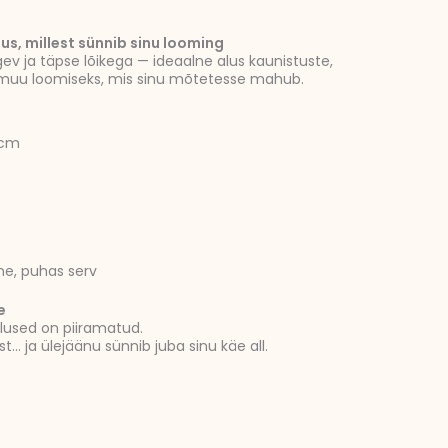
nnavahemik:
25 €
us, millest sünnib sinu looming
ev ja täpse lõikega — ideaalne alus kaunistuste,
ni
ge muu loomiseks, mis sinu mõtetesse mahub.
25 €
 cm
lne, puhas serv
e
lused on piiramatud.
st… ja ülejäänu sünnib juba sinu käe all.