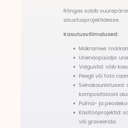
Rõngas sobib suurepärasel
sisustusprojektidesse.
Kasutusvõimalused:
Makramee: markam
Unenäopüüdja: un
Valgustid: võib kas
Peegli või foto raa
Seinakaunistused: s
kompositsiooni al
Pulma- ja peodekoor
Käsitööprojektid: s
või graveerida