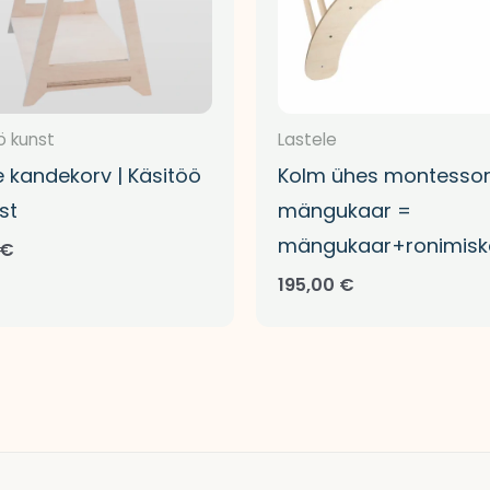
ö kunst
Lastele
 kandekorv | Käsitöö
Kolm ühes montessor
st
mängukaar =
mängukaar+ronimiska
€
195,00
€