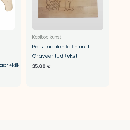
Käsitöö kunst
i
Personaalne lõikelaud |
Graveeritud tekst
ar+kiik
35,00
€