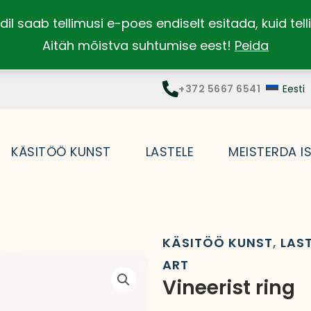
dil saab tellimusi e-poes endiselt esitada, kuid te
Aitäh mõistva suhtumise eest!
Peida
+372 5667 6541
Eesti
KÄSITÖÖ KUNST
LASTELE
MEISTERDA I
KÄSITÖÖ KUNST
,
LAS
ART
Vineerist ring