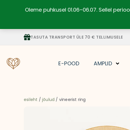
Skip
Oleme puhkusel 01.06–06.07. Sellel perioo
to
content
TASUTA TRANSPORT ÜLE 70 € TELLIMUSELE
E-POOD
AMPLID
esileht
/
jõulud
/ vineerist ring