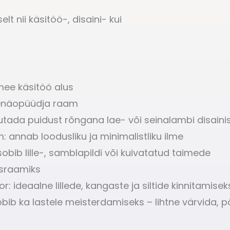
t nii käsitöö-, disaini- kui
ee käsitöö alus
enäopüüdja raam
utada puidust rõngana lae- või seinalambi disaini
m: annab loodusliku ja minimalistliku ilme
obib lille-, samblapildi või kuivatatud taimede
usraamiks
: ideaalne lillede, kangaste ja siltide kinnitamisek
obib ka lastele meisterdamiseks – lihtne värvida, 