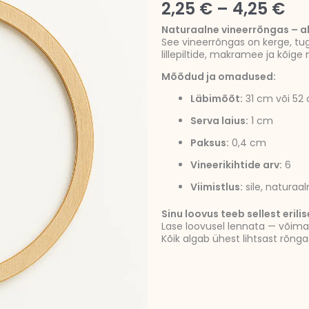
Hi
2,25
€
–
4,25
€
2,
Naturaalne vineerrõngas – al
See vineerrõngas on kerge, tug
ku
lillepiltide, makramee ja kõi
4,
Mõõdud ja omadused:
Läbimõõt:
31 cm või 52
Serva laius:
1 cm
Paksus:
0,4 cm
Vineerikihtide arv:
6
Viimistlus:
sile, naturaa
Sinu loovus teeb sellest erilis
Lase loovusel lennata — võima
Kõik algab ühest lihtsast rõnga