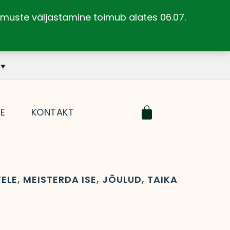
llimuste väljastamine toimub alates 06.07.
Cart
SE
KONTAKT
TELE
,
MEISTERDA ISE
,
JÕULUD
,
TAIKA