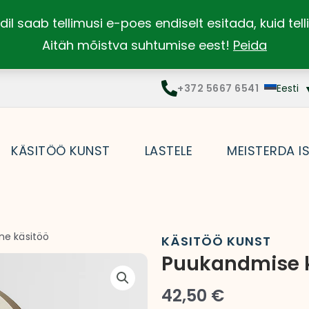
dil saab tellimusi e-poes endiselt esitada, kuid te
Aitäh mõistva suhtumise eest!
Peida
+372 5667 6541
Eesti
KÄSITÖÖ KUNST
LASTELE
MEISTERDA I
ne käsitöö
KÄSITÖÖ KUNST
Puukandmise ko
42,50
€