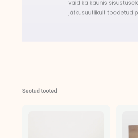
vaid ka kaunis sisustuse
jätkusuutlikult toodetud p
Seotud tooted
Hinnavahemik:
29,90 €
kuni
35,90 €