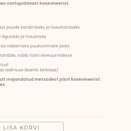
es vastupidavast kasevineerist.
endus puude kandmiseks ja hoiustamiseks.
 liigutada ja hoiustada.
b ka raskemate puukoormate jaoks.
randale, sobib hästi siseruumidesse.
must
 tellimuse lisainfo lahtrisse)
ult majandatud metsadest pärit kasevineerist.
es.
LISA KORVI