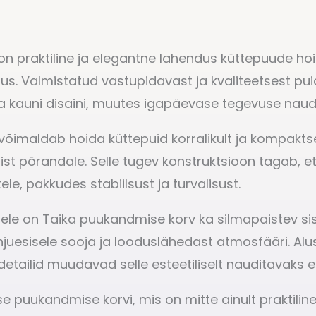
n praktiline ja elegantne lahendus küttepuude ho
dus. Valmistatud vastupidavast ja kvaliteetsest pu
ja kauni disaini, muutes igapäevase tegevuse nau
 võimaldab hoida küttepuid korralikult ja kompakt
ist põrandale. Selle tugev konstruktsioon tagab, e
, pakkudes stabiilsust ja turvalisust.
usele on Taika puukandmise korv ka silmapaistev si
hjuesisele sooja ja looduslähedast atmosfääri. Al
 detailid muudavad selle esteetiliselt nauditavaks 
se puukandmise korvi, mis on mitte ainult praktili