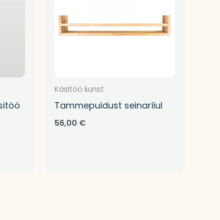
Käsitöö kunst
sitöö
Tammepuidust seinariiul
56,00
€