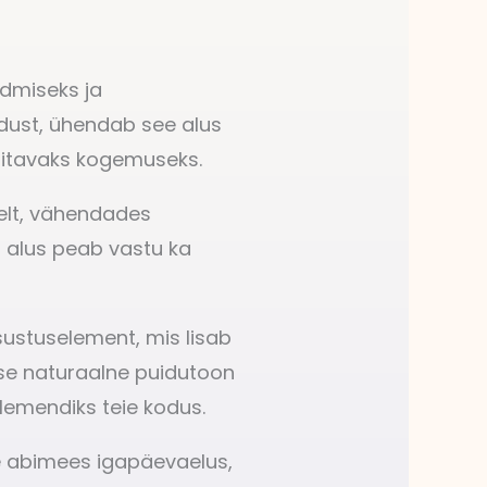
idmiseks ja
idust, ühendab see alus
ditavaks kogemuseks.
selt, vähendades
t alus peab vastu ka
sustuselement, mis lisab
use naturaalne puidutoon
elemendiks teie kodus.
ne abimees igapäevaelus,