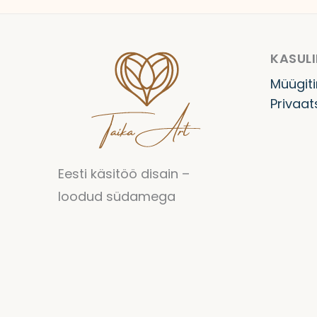
KASULI
Müügit
Privaat
Eesti käsitöö disain –
loodud südamega