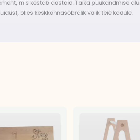
lement, mis kestab aastaid. Taika puukandmise al
uidust, olles keskkonnasõbralik valik teie kodule.