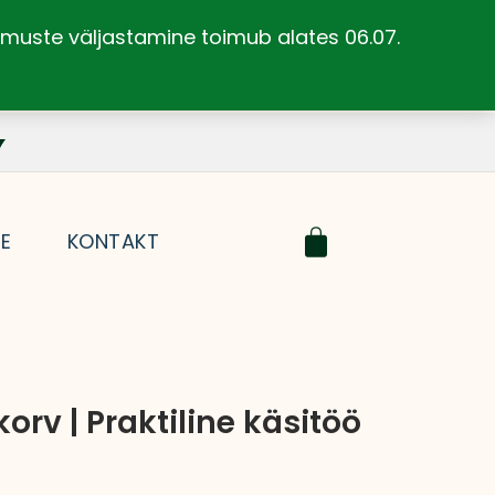
llimuste väljastamine toimub alates 06.07.
Cart
SE
KONTAKT
rv | Praktiline käsitöö