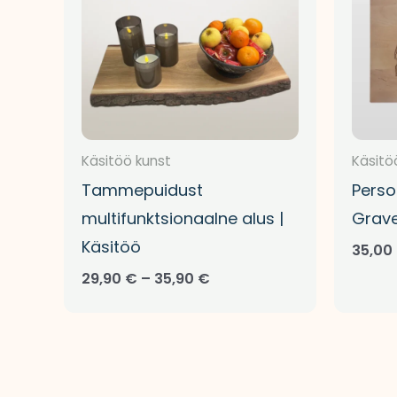
Käsitöö kunst
Käsitö
Tammepuidust
Perso
multifunktsionaalne alus |
Grave
Käsitöö
35,00
29,90
€
–
35,90
€