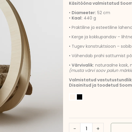
Käsitööna valmistatud Soom
•
Diameeter:
52 cm
•
Kaal:
440 g
• Praktiline ja esteetiline lah
• Kerge ja kokkupandav – lihtne
• Tugev konstruktsioon – sobi
• Vähendab prahi sattumist põ
•
Värvivalik:
naturaalne kask, 
(musta värvi soov palun märkida
Valmistatud vastutustundlik
Disainitud ja toodetud Soom
Puukandmise
korv
|
Praktiline
-
+