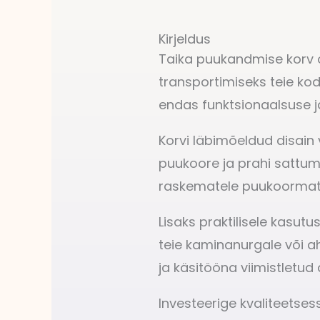
Kirjeldus
Taika puukandmise korv o
transportimiseks teie ko
endas funktsionaalsuse 
Korvi läbimõeldud disain
puukoore ja prahi sattum
raskematele puukoormatele
Lisaks praktilisele kasut
teie kaminanurgale või a
ja käsitööna viimistletud
Investeerige kvaliteetses