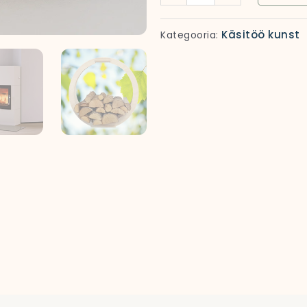
käsitöö
kogus
Käsitöö kunst
Kategooria: