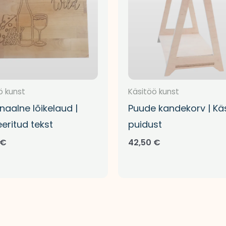
ö kunst
Käsitöö kunst
naalne lõikelaud |
Puude kandekorv | Kä
eritud tekst
puidust
€
42,50
€