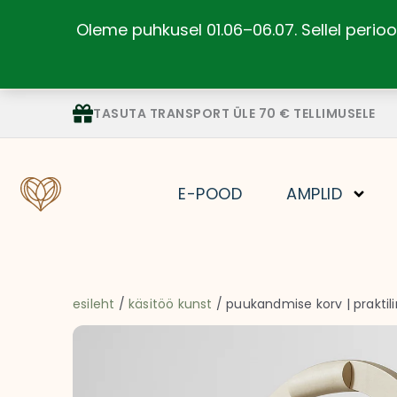
Skip
Oleme puhkusel 01.06–06.07. Sellel perioo
to
content
TASUTA TRANSPORT ÜLE 70 € TELLIMUSELE
E-POOD
AMPLID
esileht
/
käsitöö kunst
/ puukandmise korv | praktili