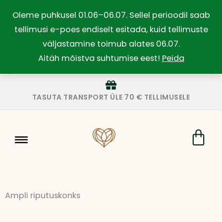
Skip
Oleme puhkusel 01.06–06.07. Sellel perioodil saab
to
tellimusi e-poes endiselt esitada, kuid tellimuste
content
väljastamine toimub alates 06.07.
Aitäh mõistva suhtumise eest!
Peida
TASUTA TRANSPORT ÜLE 70 € TELLIMUSELE
Car
Ampli riputuskonks