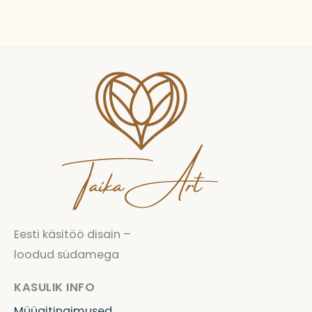
Eesti käsitöö disain –
loodud südamega
KASULIK INFO
Müügitingimused