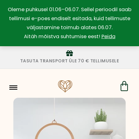
Skip
Oleme puhkusel 01.06–06.07. Sellel perioodil saab
to
tellimusi e-poes endiselt esitada, kuid tellimuste
content
väljastamine toimub alates 06.07.
Aitäh mõistva suhtumise eest!
Peida
TASUTA TRANSPORT ÜLE 70 € TELLIMUSELE
Car