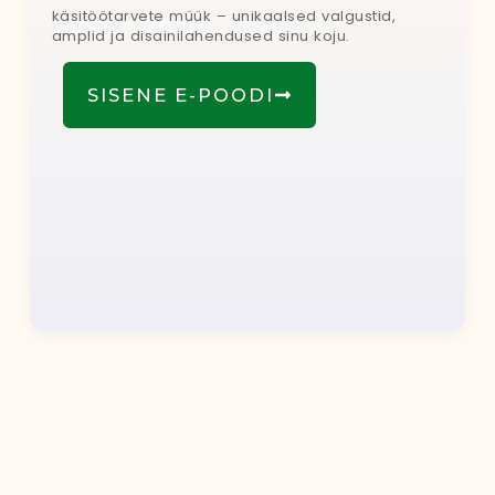
käsitöötarvete müük – unikaalsed valgustid,
amplid ja disainilahendused sinu koju.
SISENE E-POODI