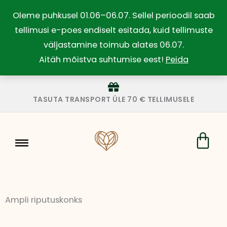
Skip
Oleme puhkusel 01.06–06.07. Sellel perioodil saab
to
tellimusi e-poes endiselt esitada, kuid tellimuste
content
väljastamine toimub alates 06.07.
Aitäh mõistva suhtumise eest!
Peida
TASUTA TRANSPORT ÜLE 70 € TELLIMUSELE
Car
Ampli riputuskonks