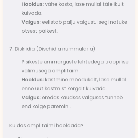
Hooldus:
vähe kasta, lase mullal täielikult
kuivada.
Valgus:
eelistab palju valgust, isegi natuke
otsest päikest.
7.
Diskiidia (Dischidia nummularia)
Pisikeste ümmarguste lehtedega troopilise
välimusega amplitaim.
Hooldus:
kastmine mõõdukalt, lase mullal
enne uut kastmist kergelt kuivada.
Valgus:
eredas kaudses valguses tunneb
end kõige paremini.
Kuidas amplitaimi hooldada?