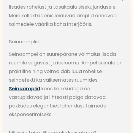
lisades rohelust ja tasakaalu sisekujundusele.
Meie kollektsioonis leiduvad amplid annavad
taimedele väärika koha interjööris.
Seinaamplid
Seinaampel on suurepärane võimalus lisada
ruumile sügavust ja iseloomu. Ampel seinale on
praktiline ning võimaldab luua rohelise
seinaefekti ka väiksemates ruumides.
Seinaamplid
koos konksudega on
vastupidavad ja lihtsasti paigaldatavad,
pakkudes elegantset lahendust taimede
eksponeerimiseks.
Milliseid taimi lilleamplis kasvatada?