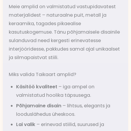
Meie amplid on valmistatud vastupidavatest
materjalidest – naturaalne puit, metall ja
keraamika, tagades pikaealise
kasutuskogemuse. Tänu põhjamaisele disainile
sulanduvad need kergesti erinevatesse
interjööridesse, pakkudes samal ajal unikaalset
ja silmapaistvat stiili.
Miks valida Taikaart amplid?
Käsitöö kvaliteet
– iga ampel on
valmistatud hoolika täpsusega.
Põhjamaine disain
– lihtsus, elegants ja
looduslähedus üheskoos.
Lai valik
– erinevad stiilid, suurused ja