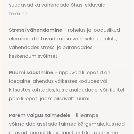
suudavad ka vähendada õhus leiduvaid
toksiine.
Stressi vähendamine
– rohelus ja looduslikud
elemendid aitavad kaasa vaimsele heaolule,
vähendades stressi ja parandades
keskendumisvõimet.
Ruumi säästmine
– rippuvad lillepotid on
ideaalne lahendus väikestes kodudes või
kitsastes kohtades, kus aknalaudadel või riiulitel
pole lillepoti jaoks piisavalt ruumi.
Parem valgus taimedele
– lilleampel
võimaldab asetada taimed kõrgemale, kus nad
saavad loomulikku valgust, eriti kui ruumis on