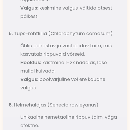
Valgus:
keskmine valgus, vältida otsest
päikest.
5.
Tups-rohtliilia (Chlorophytum comosum)
Õhku puhastav ja vastupidav taim, mis
kasvatab rippuvaid võrseid.
Hooldus:
kastmine 1-2x nädalas, lase
mullal kuivada.
Valgus:
poolvarjuline või ere kaudne
valgus.
6.
Helmehaldjas (Senecio rowleyanus)
Unikaalne hernetaoline rippuv taim, väga
efektne.