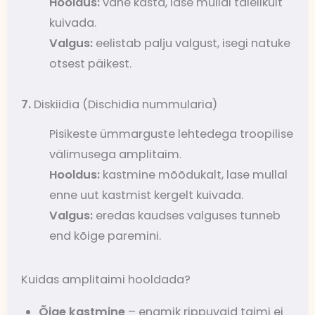
Hooldus:
vähe kasta, lase mullal täielikult
kuivada.
Valgus:
eelistab palju valgust, isegi natuke
otsest päikest.
7.
Diskiidia (Dischidia nummularia)
Pisikeste ümmarguste lehtedega troopilise
välimusega amplitaim.
Hooldus:
kastmine mõõdukalt, lase mullal
enne uut kastmist kergelt kuivada.
Valgus:
eredas kaudses valguses tunneb
end kõige paremini.
Kuidas amplitaimi hooldada?
Õige kastmine
– enamik rippuvaid taimi ei