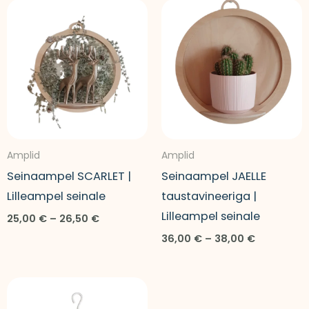
Hinnavahemik:
Hinnavah
25,00 €
36,00 €
kuni
kuni
26,50 €
38,00 €
Amplid
Amplid
Seinaampel SCARLET |
Seinaampel JAELLE
Lilleampel seinale
taustavineeriga |
Lilleampel seinale
25,00
€
–
26,50
€
36,00
€
–
38,00
€