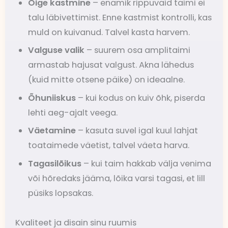
Õige kastmine
– enamik rippuvaid taimi ei
talu läbivettimist. Enne kastmist kontrolli, kas
muld on kuivanud. Talvel kasta harvem.
Valguse valik
– suurem osa amplitaimi
armastab hajusat valgust. Akna lähedus
(kuid mitte otsene päike) on ideaalne.
Õhuniiskus
– kui kodus on kuiv õhk, piserda
lehti aeg-ajalt veega.
Väetamine
– kasuta suvel igal kuul lahjat
toataimede väetist, talvel väeta harva.
Tagasilõikus
– kui taim hakkab välja venima
või hõredaks jääma, lõika varsi tagasi, et lill
püsiks lopsakas.
Kvaliteet ja disain sinu ruumis