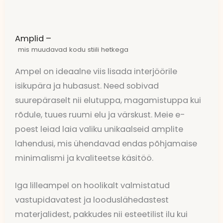
Amplid –
mis muudavad kodu stiili hetkega
Ampel on ideaalne viis lisada interjöörile
isikupära ja hubasust. Need sobivad
suurepäraselt nii elutuppa, magamistuppa kui
rõdule, tuues ruumi elu ja värskust. Meie e-
poest leiad laia valiku unikaalseid amplite
lahendusi, mis ühendavad endas põhjamaise
minimalismi ja kvaliteetse käsitöö.
Iga lilleampel on hoolikalt valmistatud
vastupidavatest ja looduslähedastest
materjalidest, pakkudes nii esteetilist ilu kui