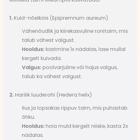
1.
Kuld-nõelköis (Epipremnum aureum)
Vähenõudlik ja kiirekasvuline ronitaim, mis
talub vähest valgust.
Hooldus:
kastmine 1x nädalas, lase mullal
kergelt kuivada.
Valgus:
poolvarjuline või hajus valgus,
talub ka vähest valgust.
2.
Harilik luuderohi (Hedera helix)
Ilus ja lopsakas rippuv taim, mis puhastab
õhku.
Hooldus:
hoia muld kergelt niiske, kasta 2x
nädalas.