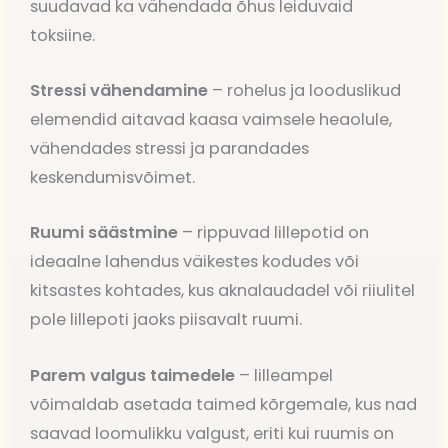
suudavad ka vähendada õhus leiduvaid
toksiine.
Stressi vähendamine
– rohelus ja looduslikud
elemendid aitavad kaasa vaimsele heaolule,
vähendades stressi ja parandades
keskendumisvõimet.
Ruumi säästmine
– rippuvad lillepotid on
ideaalne lahendus väikestes kodudes või
kitsastes kohtades, kus aknalaudadel või riiulitel
pole lillepoti jaoks piisavalt ruumi.
Parem valgus taimedele
– lilleampel
võimaldab asetada taimed kõrgemale, kus nad
saavad loomulikku valgust, eriti kui ruumis on