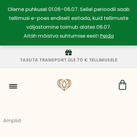
Skip
Oleme puhkusel 01.06–06.07. Sellel perioodil saab
to
tellimusi e-poes endiselt esitada, kuid tellimuste
content
väljastamine toimub alates 06.07.
Aitäh mõistva suhtumise eest!
Peida
TASUTA TRANSPORT ÜLE 70 € TELLIMUSELE
Car
Amplid