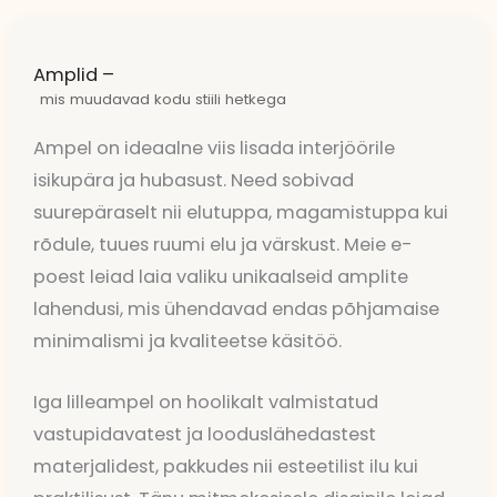
Amplid –
mis muudavad kodu stiili hetkega
Ampel on ideaalne viis lisada interjöörile
isikupära ja hubasust. Need sobivad
suurepäraselt nii elutuppa, magamistuppa kui
rõdule, tuues ruumi elu ja värskust. Meie e-
poest leiad laia valiku unikaalseid amplite
lahendusi, mis ühendavad endas põhjamaise
minimalismi ja kvaliteetse käsitöö.
Iga lilleampel on hoolikalt valmistatud
vastupidavatest ja looduslähedastest
materjalidest, pakkudes nii esteetilist ilu kui