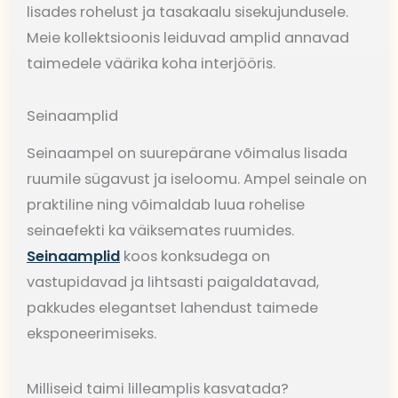
lisades rohelust ja tasakaalu sisekujundusele.
Meie kollektsioonis leiduvad amplid annavad
taimedele väärika koha interjööris.
Seinaamplid
Seinaampel on suurepärane võimalus lisada
ruumile sügavust ja iseloomu. Ampel seinale on
praktiline ning võimaldab luua rohelise
seinaefekti ka väiksemates ruumides.
Seinaamplid
koos konksudega on
vastupidavad ja lihtsasti paigaldatavad,
pakkudes elegantset lahendust taimede
eksponeerimiseks.
Milliseid taimi lilleamplis kasvatada?