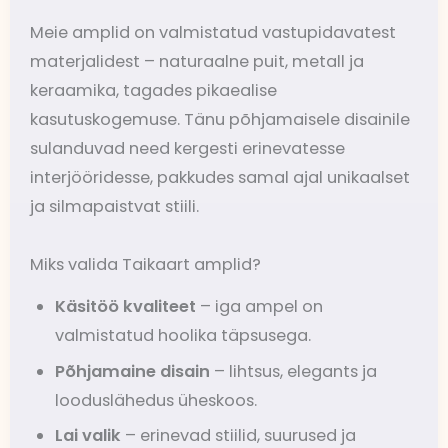
Meie amplid on valmistatud vastupidavatest
materjalidest – naturaalne puit, metall ja
keraamika, tagades pikaealise
kasutuskogemuse. Tänu põhjamaisele disainile
sulanduvad need kergesti erinevatesse
interjööridesse, pakkudes samal ajal unikaalset
ja silmapaistvat stiili.
Miks valida Taikaart amplid?
Käsitöö kvaliteet
– iga ampel on
valmistatud hoolika täpsusega.
Põhjamaine disain
– lihtsus, elegants ja
looduslähedus üheskoos.
Lai valik
– erinevad stiilid, suurused ja