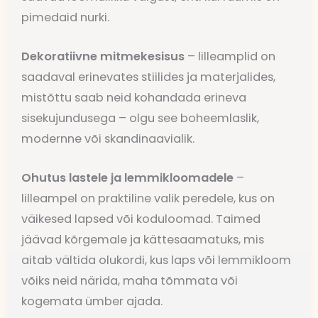
pimedaid nurki.
Dekoratiivne mitmekesisus
– lilleamplid on
saadaval erinevates stiilides ja materjalides,
mistõttu saab neid kohandada erineva
sisekujundusega – olgu see boheemlaslik,
modernne või skandinaavialik.
Ohutus lastele ja lemmikloomadele
–
lilleampel on praktiline valik peredele, kus on
väikesed lapsed või koduloomad. Taimed
jäävad kõrgemale ja kättesaamatuks, mis
aitab vältida olukordi, kus laps või lemmikloom
võiks neid närida, maha tõmmata või
kogemata ümber ajada.