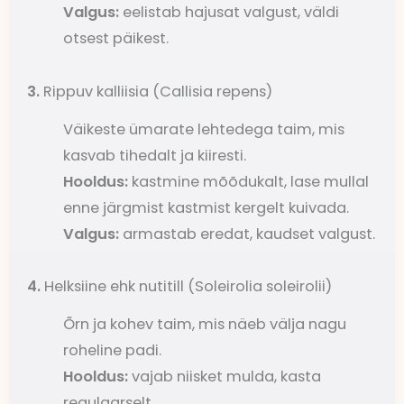
Valgus:
eelistab hajusat valgust, väldi
otsest päikest.
3.
Rippuv kalliisia (Callisia repens)
Väikeste ümarate lehtedega taim, mis
kasvab tihedalt ja kiiresti.
Hooldus:
kastmine mõõdukalt, lase mullal
enne järgmist kastmist kergelt kuivada.
Valgus:
armastab eredat, kaudset valgust.
4.
Helksiine ehk nutitill (Soleirolia soleirolii)
Õrn ja kohev taim, mis näeb välja nagu
roheline padi.
Hooldus:
vajab niisket mulda, kasta
regulaarselt.