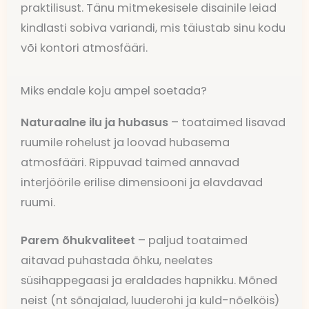
praktilisust. Tänu mitmekesisele disainile leiad
kindlasti sobiva variandi, mis täiustab sinu kodu
või kontori atmosfääri.
Miks endale koju ampel soetada?
Naturaalne ilu ja hubasus
– toataimed lisavad
ruumile rohelust ja loovad hubasema
atmosfääri. Rippuvad taimed annavad
interjöörile erilise dimensiooni ja elavdavad
ruumi.
Parem õhukvaliteet
– paljud toataimed
aitavad puhastada õhku, neelates
süsihappegaasi ja eraldades hapnikku. Mõned
neist (nt sõnajalad, luuderohi ja kuld-nõelköis)