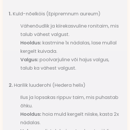
1.
Kuld-nõelköis (Epipremnum aureum)
Vähenõudlik ja kiirekasvuline ronitaim, mis
talub vähest valgust.
Hooldus:
kastmine 1x nädalas, lase mullal
kergelt kuivada.
Valgus:
poolvarjuline või hajus valgus,
talub ka vähest valgust.
2.
Harilik luuderohi (Hedera helix)
Ilus ja lopsakas rippuv taim, mis puhastab
õhku.
Hooldus:
hoia muld kergelt niiske, kasta 2x
nädalas.