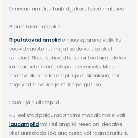
Erinevad amplite tüübid ja kasutusvõimalused
Riputatavad amplid
Riputatavad amplid
on suurepärane valik, kui
soovid säästa ruumi ja lisada vertikaalset
rohelust. Need sobivad hästi nii toataimede kui
ka maitsetaimede eksponeerimiseks. Meie
tootevalikus on ka ampli riputuskonksud, mis
tagavad turvalise ja stiilse paigutuse.
Laua- ja riiuliamplid
Kui eelistad paigutada taimi madalamale, vali
lauaamplid
või riiuliamplid. Need on ideaalne
viis kaunistada töölaua nurka või raamaturiiulit,