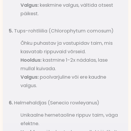
Valgus:
keskmine valgus, vältida otsest
päikest.
5.
Tups-rohtliilia (Chlorophytum comosum)
Õhku puhastav ja vastupidav taim, mis
kasvatab rippuvaid võrseid.
Hooldus:
kastmine 1-2x nädalas, lase
mullal kuivada.
Valgus:
poolvarjuline või ere kaudne
valgus.
6.
Helmehaldjas (Senecio rowleyanus)
Unikaalne hernetaoline rippuv taim, väga
efektne.