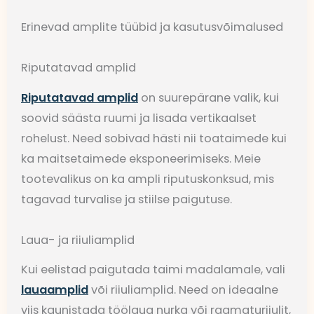
Erinevad amplite tüübid ja kasutusvõimalused
Riputatavad amplid
Riputatavad amplid
on suurepärane valik, kui
soovid säästa ruumi ja lisada vertikaalset
rohelust. Need sobivad hästi nii toataimede kui
ka maitsetaimede eksponeerimiseks. Meie
tootevalikus on ka ampli riputuskonksud, mis
tagavad turvalise ja stiilse paigutuse.
Laua- ja riiuliamplid
Kui eelistad paigutada taimi madalamale, vali
lauaamplid
või riiuliamplid. Need on ideaalne
viis kaunistada töölaua nurka või raamaturiiulit,