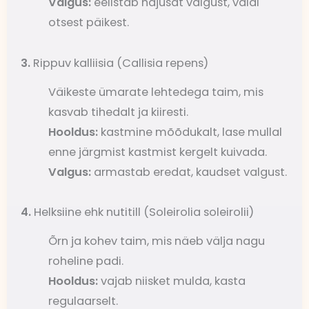
Valgus:
eelistab hajusat valgust, väldi
otsest päikest.
3.
Rippuv kalliisia (Callisia repens)
Väikeste ümarate lehtedega taim, mis
kasvab tihedalt ja kiiresti.
Hooldus:
kastmine mõõdukalt, lase mullal
enne järgmist kastmist kergelt kuivada.
Valgus:
armastab eredat, kaudset valgust.
4.
Helksiine ehk nutitill (Soleirolia soleirolii)
Õrn ja kohev taim, mis näeb välja nagu
roheline padi.
Hooldus:
vajab niisket mulda, kasta
regulaarselt.