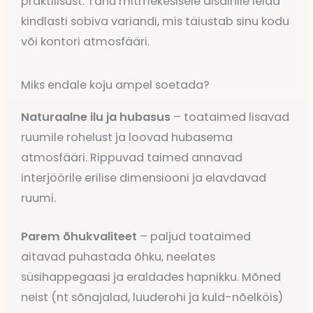
praktilisust. Tänu mitmekesisele disainile leiad
kindlasti sobiva variandi, mis täiustab sinu kodu
või kontori atmosfääri.
Miks endale koju ampel soetada?
Naturaalne ilu ja hubasus
– toataimed lisavad
ruumile rohelust ja loovad hubasema
atmosfääri. Rippuvad taimed annavad
interjöörile erilise dimensiooni ja elavdavad
ruumi.
Parem õhukvaliteet
– paljud toataimed
aitavad puhastada õhku, neelates
süsihappegaasi ja eraldades hapnikku. Mõned
neist (nt sõnajalad, luuderohi ja kuld-nõelköis)