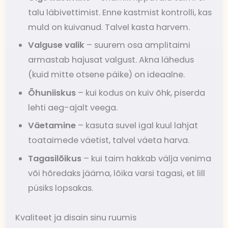
talu läbivettimist. Enne kastmist kontrolli, kas
muld on kuivanud. Talvel kasta harvem.
Valguse valik
– suurem osa amplitaimi
armastab hajusat valgust. Akna lähedus
(kuid mitte otsene päike) on ideaalne.
Õhuniiskus
– kui kodus on kuiv õhk, piserda
lehti aeg-ajalt veega.
Väetamine
– kasuta suvel igal kuul lahjat
toataimede väetist, talvel väeta harva.
Tagasilõikus
– kui taim hakkab välja venima
või hõredaks jääma, lõika varsi tagasi, et lill
püsiks lopsakas.
Kvaliteet ja disain sinu ruumis