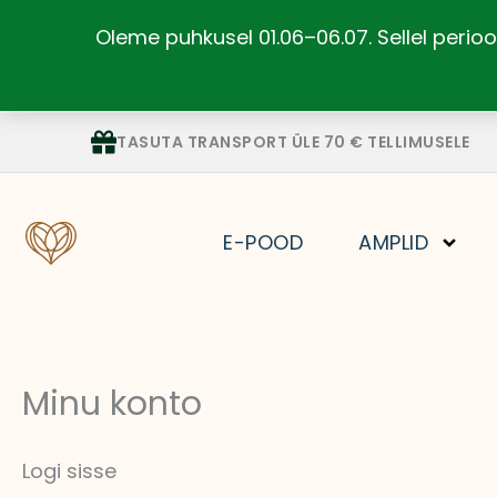
Skip
Oleme puhkusel 01.06–06.07. Sellel perioo
to
content
Nõutud
Nõutud
TASUTA TRANSPORT ÜLE 70 € TELLIMUSELE
E-POOD
AMPLID
Minu konto
Logi sisse