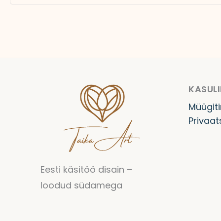
KASULI
Müügit
Privaat
Eesti käsitöö disain –
loodud südamega