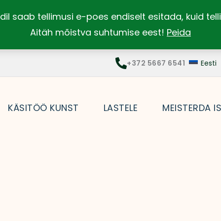
dil saab tellimusi e-poes endiselt esitada, kuid te
Aitäh mõistva suhtumise eest!
Peida
+372 5667 6541
Eesti
KÄSITÖÖ KUNST
LASTELE
MEISTERDA I