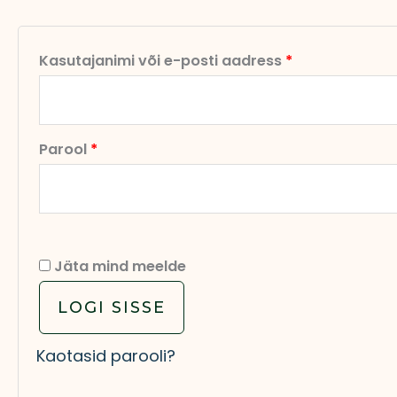
Kasutajanimi või e-posti aadress
*
Parool
*
Jäta mind meelde
LOGI SISSE
Kaotasid parooli?