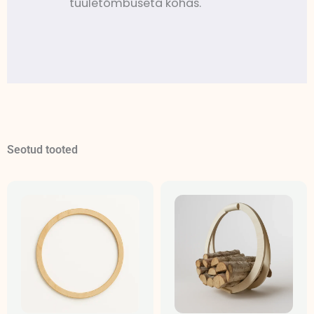
tuuletõmbuseta kohas.
Seotud tooted
Hinnavahemik:
2,25 €
kuni
4,25 €