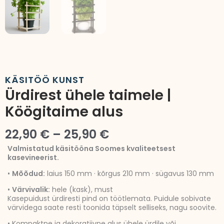
KÄSITÖÖ KUNST
Ürdirest ühele taimele |
Köögitaime alus
Hinnavahemik:
22,90
€
–
25,90
€
22,90 €
Valmistatud käsitööna Soomes kvaliteetsest
kasevineerist.
kuni
•
Mõõdud:
laius 150 mm · kõrgus 210 mm · sügavus 130 mm
25,90 €
•
Värvivalik:
hele (kask), must
Kasepuidust ürdiresti pind on töötlemata. Puidule sobivate
värvidega saate resti toonida täpselt selliseks, nagu soovite.
• Kompaktne ja dekoratiivne alus ühele ürdile või