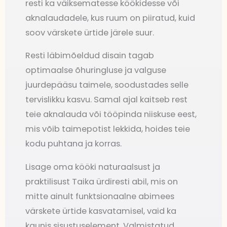
resti ka väiksematesse köökidesse või
aknalaudadele, kus ruum on piiratud, kuid
soov värskete ürtide järele suur.
Resti läbimõeldud disain tagab
optimaalse õhuringluse ja valguse
juurdepääsu taimele, soodustades selle
tervislikku kasvu. Samal ajal kaitseb rest
teie aknalauda või tööpinda niiskuse eest,
mis võib taimepotist lekkida, hoides teie
kodu puhtana ja korras.
Lisage oma kööki naturaalsust ja
praktilisust Taika ürdiresti abil, mis on
mitte ainult funktsionaalne abimees
värskete ürtide kasvatamisel, vaid ka
kaunis sisustuselement. Valmistatud