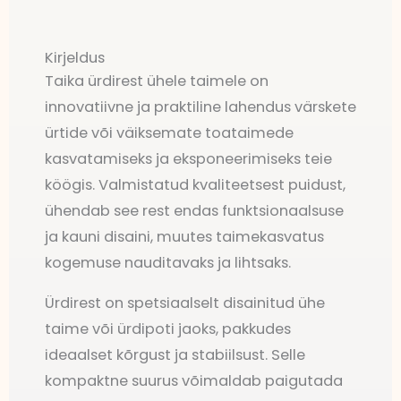
Kirjeldus
Taika ürdirest ühele taimele on
innovatiivne ja praktiline lahendus värskete
ürtide või väiksemate toataimede
kasvatamiseks ja eksponeerimiseks teie
köögis. Valmistatud kvaliteetsest puidust,
ühendab see rest endas funktsionaalsuse
ja kauni disaini, muutes taimekasvatus
kogemuse nauditavaks ja lihtsaks.
Ürdirest on spetsiaalselt disainitud ühe
taime või ürdipoti jaoks, pakkudes
ideaalset kõrgust ja stabiilsust. Selle
kompaktne suurus võimaldab paigutada