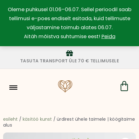
Skip
Oleme puhkusel 01.06–06.07. Sellel perioodil saab
to
tellimusi e-poes endiselt esitada, kuid tellimuste
content
väljastamine toimub alates 06.07.
Aitäh mõistva suhtumise eest!
Peida
TASUTA TRANSPORT ÜLE 70 € TELLIMUSELE
Car
esileht
/
käsitöö kunst
/ ürdirest ühele taimele | köögitaime
alus