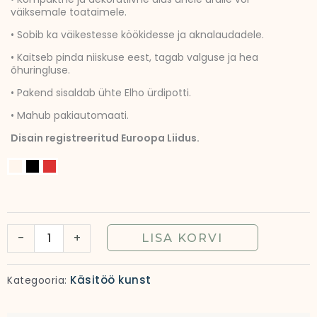
väiksemale toataimele.
• Sobib ka väikestesse köökidesse ja aknalaudadele.
• Kaitseb pinda niiskuse eest, tagab valguse ja hea
õhuringluse.
• Pakend sisaldab ühte Elho ürdipotti.
• Mahub pakiautomaati.
Disain registreeritud Euroopa Liidus.
Ürdirest
ühele
taimele
|
-
+
LISA KORVI
Köögitaime
alus
Käsitöö kunst
Kategooria:
kogus