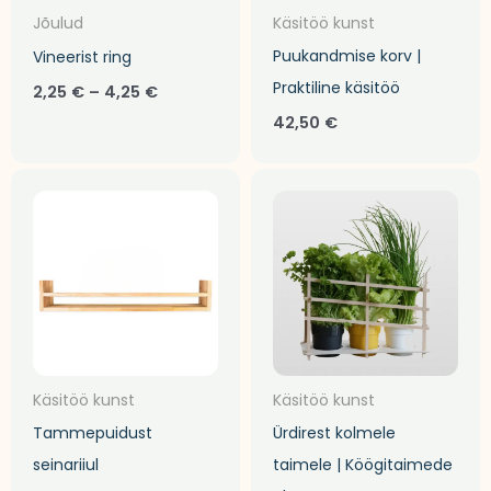
Jõulud
Käsitöö kunst
Puukandmise korv |
Vineerist ring
Praktiline käsitöö
2,25
€
–
4,25
€
42,50
€
Hinnava
29,90 €
kuni
35,00 €
Käsitöö kunst
Käsitöö kunst
Tammepuidust
Ürdirest kolmele
seinariiul
taimele | Köögitaimede