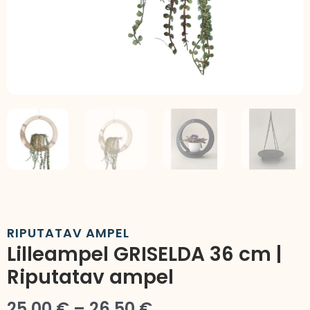
RIPUTATAV AMPEL
Lilleampel GRISELDA 36 cm |
Riputatav ampel
Hinnavahemik:
25,00
€
–
26,50
€