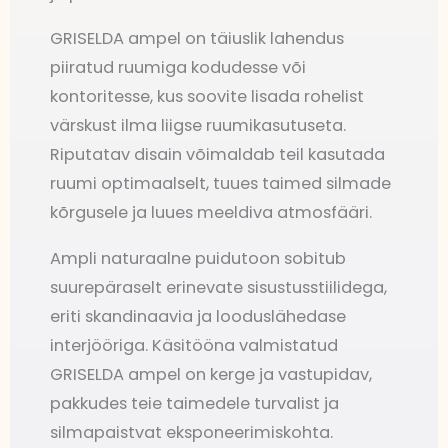
GRISELDA ampel on täiuslik lahendus
piiratud ruumiga kodudesse või
kontoritesse, kus soovite lisada rohelist
värskust ilma liigse ruumikasutuseta.
Riputatav disain võimaldab teil kasutada
ruumi optimaalselt, tuues taimed silmade
kõrgusele ja luues meeldiva atmosfääri.
Ampli naturaalne puidutoon sobitub
suurepäraselt erinevate sisustusstiilidega,
eriti skandinaavia ja looduslähedase
interjööriga. Käsitööna valmistatud
GRISELDA ampel on kerge ja vastupidav,
pakkudes teie taimedele turvalist ja
silmapaistvat eksponeerimiskohta.