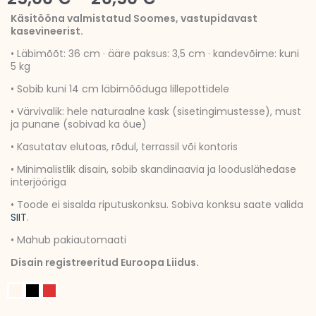
25,00 €
Käsitööna valmistatud Soomes, vastupidavast
kasevineerist.
kuni
• Läbimõõt: 36 cm · ääre paksus: 3,5 cm · kandevõime: kuni
26,50 €
5 kg
• Sobib kuni 14 cm läbimõõduga lillepottidele
• Värvivalik: hele naturaalne kask (sisetingimustesse), must
ja punane (sobivad ka õue)
• Kasutatav elutoas, rõdul, terrassil või kontoris
• Minimalistlik disain, sobib skandinaavia ja looduslähedase
interjööriga
• Toode ei sisalda riputuskonksu. Sobiva konksu saate valida
SIIT
.
• Mahub pakiautomaati
Disain registreeritud Euroopa Liidus.
Lilleampel
GRISELDA