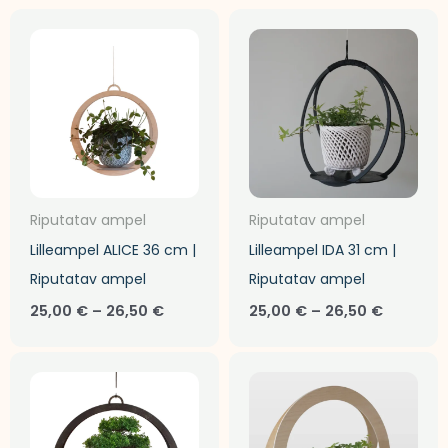
Hinnavahemik:
Hinnava
25,00 €
25,00 €
kuni
kuni
26,50 €
26,50 €
Riputatav ampel
Riputatav ampel
Lilleampel ALICE 36 cm |
Lilleampel IDA 31 cm |
Riputatav ampel
Riputatav ampel
25,00
€
–
26,50
€
25,00
€
–
26,50
€
Hinnavahemik:
Hinnava
30,00 €
25,00 €
kuni
kuni
32,50 €
26,50 €