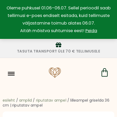
Skip
Oleme puhkusel 01.06–06.07. Sellel perioodil saab
to
tellimusi e-poes endiselt esitada, kuid tellimuste
content
väljastamine toimub alates 06.07.
Aitäh mõistva suhtumise eest!
Peida
TASUTA TRANSPORT ÜLE 70 € TELLIMUSELE
Car
esileht
/
amplid
/
riputatav ampel
/ lilleampel griselda 36
cm | riputatav ampel