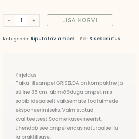
36
cm
-
+
LISA KORVI
|
Riputatav
Riputatav ampel
Sisekasutus
Kategooria:
Silt:
ampel
kogus
Kirjeldus
Taika lilleampel GRISELDA on kompaktne ja
stiilne 36 cm läbimõõduga ampel, mis
sobib ideaalselt väiksemate toataimede
eksponeerimiseks. Valmistatud
kvaliteetsest Soome kasevineerist,
ühendab see ampel endas naturaalse ilu
ja praktilisuse.